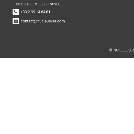
FR35650
LE RHEU - FRANCE
+33 2 99 14 64 81
contact@nucleus-sa.com
© NUCLÉUS 2