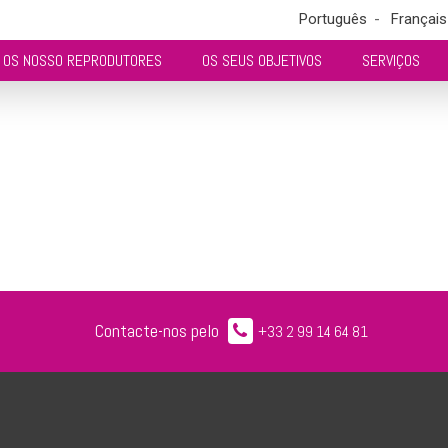
Português
Français
OS NOSSO REPRODUTORES
OS SEUS OBJETIVOS
SERVIÇOS
Contacte-nos pelo
+33 2 99 14 64 81