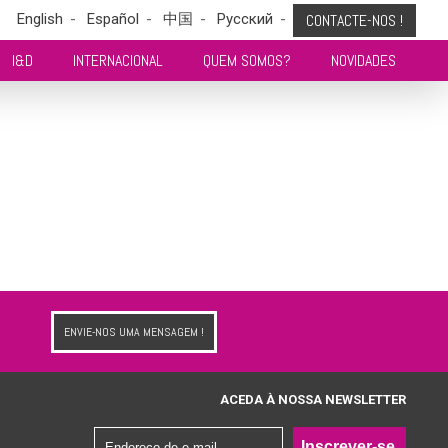
English
Español
中国
Pусский
CONTACTE-NOS !
I&D
INTERNACIONAL
QUEM SOMOS?
NOVIDADES
ENVIE-NOS UMA MENSAGEM !
ACEDA À NOSSA NEWSLETTER