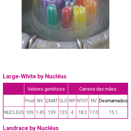
Large-White by Nucléus
Valores genéticos
Carreira das mães
Prod
NV
QMAT
GLO
NP
NTOT
NV
Desmamados
NUCLEUS
109
1.45
139
135
4
18.2
17.0
15.1
Landrace by Nucléus