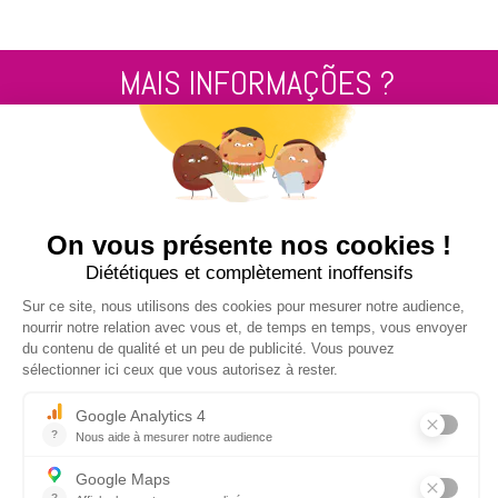
MAIS INFORMAÇÕES ?
Contacte-nos pelo
+33 2 99 14 64 81
ENVIE-NOS UMA MENSAGEM !
NUCLEUS - S.A.S.
7, rue des Orchidées Le Bourg Nouveau
FR35650
LE RHEU - FRANCE
+33 2 99 14 64 81
contact@nucleus-sa.com
ACEDA À NOSSA NEWSLETTER