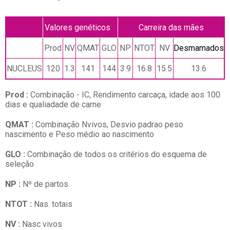
Valores genéticos
Carreira das mães
Prod
NV
QMAT
GLO
NP
NTOT
NV
Desmamados
NUCLEUS
120
1.3
141
144
3.9
16.8
15.5
13.6
Prod :
Combinação - IC, Rendimento carcaça, idade aos 100
dias e qualiadade de carne
QMAT :
Combinação Nvivos, Desvio padrao peso
nascimento e Peso médio ao nascimento
GLO :
Combinação de todos os critérios do esquema de
seleção
NP :
Nº de partos
NTOT :
Nas. totais
NV :
Nasc vivos