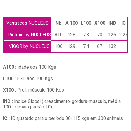
Varrascos NUCLEUS
Nb
A 100
L100
X100
IND
IC
Piétrain
by NUCLEUS
810
128
7.3
70
126
2.24
VIGOR
by NUCLEUS
106
129
7.4
67
132
A100 :
idade aos 100 Kgs
L100 :
EGD aos 100 Kgs
X100 :
Prof. músculo 100 Kgs
IND :
Índice Global ( crescimento-gordura-musculo, média
100 - desvio padrão 20)
IC :
IC ajustado para o período 30-115 kgs em 300 animais