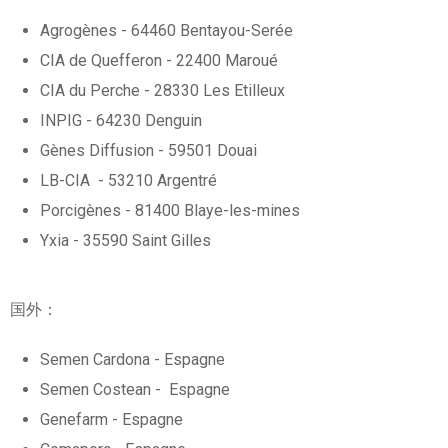
Agrogènes - 64460 Bentayou-Serée
CIA de Quefferon - 22400 Maroué
CIA du Perche - 28330 Les Etilleux
INPIG - 64230 Denguin
Gènes Diffusion - 59501 Douai
LB-CIA - 53210 Argentré
Porcigènes - 81400 Blaye-les-mines
Yxia - 35590 Saint Gilles
国外：
Semen Cardona - Espagne
Semen Costean - Espagne
Genefarm - Espagne