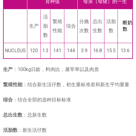
育种值
母亲（母猪）的一生
活
繁殖
分娩
总出
活胎
断奶
生产
胎
综合
数
性能
次数
生数
数
数
NUCLEUS
120
1.3
141
144
3.9
16.8
15.5
13.6
生产
：100kg日龄，料肉比，屠宰率以及肉质
繁殖性能
：结合新生活仔数，初生重标准差和新生平均重量
综合
：结合全部的选种目标标准
总出生数
：总新生数
活胎数
：新生活仔数