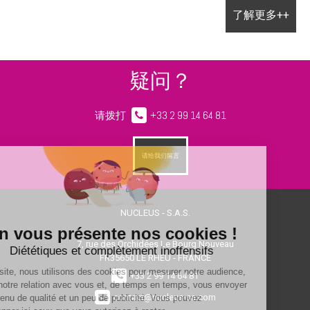
了解更多++
疑问？
请拨打
+33 2 99 14 64 81
请给我们留言
NUCLEUS - S.A.S.
7, rue des Orchidées Le Bourg Nouveau
FR35650
LE RHEU - FRANCE
+33 2 99 14 64 81
contact@nucleus-sa.com