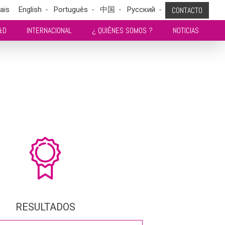
ais
English
Português
中国
Pусский
CONTACTO
&D
INTERNACIONAL
¿ QUIÉNES SOMOS ?
NOTICIAS
RESULTADOS