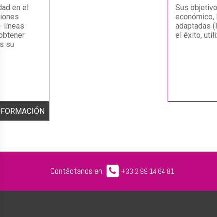
dad en el
Sus objetivo
ciones
económico, 
 líneas
adaptadas (
obtener
el éxito, uti
es su
NFORMACIÓN
Contáctanos en
+33 2 99 14 64 81