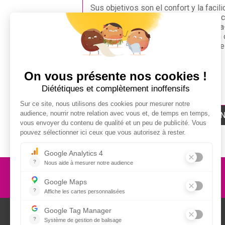
Sus objetivos son el confort y la facili
manejo, Nucléus ha desarrollado solu
específicas adaptadas (líneas hembra-
macho) que combinadas le permitirán 
éxito en economía y confort. Usarlas 
elección.
+ I
UNA PREGUNTA ?
NUCLEUS - S.A.S.