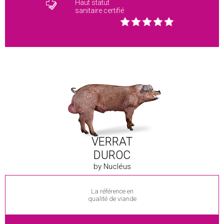
Haut statut
sanitaire certifié
VERRAT
DUROC
by Nucléus
La référence en
qualité de viande