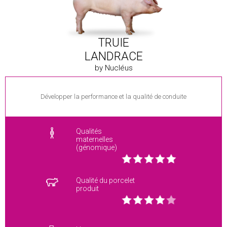
TRUIE
LANDRACE
by Nucléus
Développer la performance et la qualité de conduite
Qualités
maternelles
(génomique)
Qualité du porcelet
produit