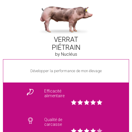
VERRAT
PIÉTRAIN
by Nucléus
Développer la performance de mon élevage
Efficacité
alimentaire
Qualité de
carcasse