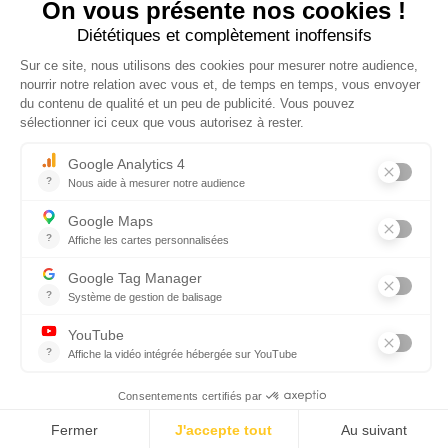
NUCLEUS - S.A.S.
7, rue des Orchidées Le Bourg Nouveau
FR35650
LE RHEU - FRANCE
+33 2 99 14 64 81
contact@nucleus-sa.com
ABONNEZ-VOUS À NOTRE NEWSLETTER
S'INSCRIRE
RÉSEAUX SOCIAUX
© NUCLÉUS 2018 -
Mentions Légales
-
Réalisation par Mediapilote
-
Politique de confidentialité -
Politique de cookie