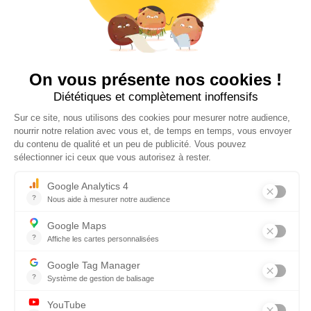
Contactez nous au
+33 2 99 14 64 81
ENVOYEZ-NOUS UN MESSAGE !
NUCLEUS - S.A.S.
7, rue des Orchidées Le Bourg Nouveau
FR35650
LE RHEU - FRANCE
+33 2 99 14 64 81
contact@nucleus-sa.com
ABONNEZ-VOUS À NOTRE NEWSLETTER
S'INSCRIRE
RÉSEAUX SOCIAUX