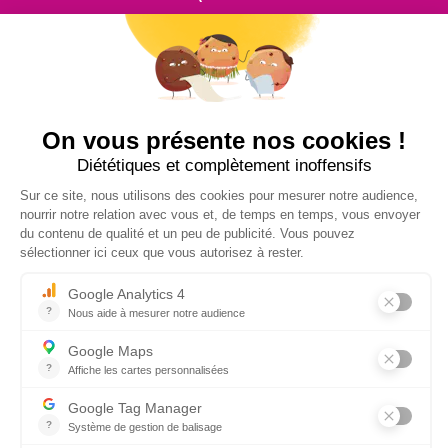
Contactez nous au
+33 2 99 14 64 81
ENVOYEZ-NOUS UN MESSAGE !
NUCLEUS - S.A.S.
7, rue des Orchidées Le Bourg Nouveau
FR35650
LE RHEU - FRANCE
+33 2 99 14 64 81
contact@nucleus-sa.com
ABONNEZ-VOUS À NOTRE NEWSLETTER
S'INSCRIRE
RÉSEAUX SOCIAUX