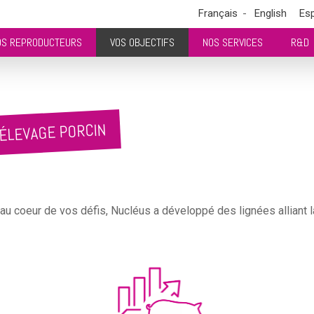
Français
English
Es
OS REPRODUCTEURS
VOS OBJECTIFS
NOS SERVICES
R&D
ÉLEVAGE PORCIN
oeur de vos défis, Nucléus a développé des lignées alliant la pro