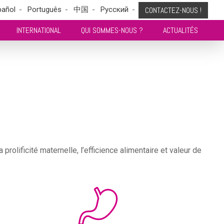
pañol
Português
中国
Pусский
CONTACTEZ-NOUS !
INTERNATIONAL
QUI SOMMES-NOUS ?
ACTUALITÉS
lificité maternelle, l’efficience alimentaire et valeur de