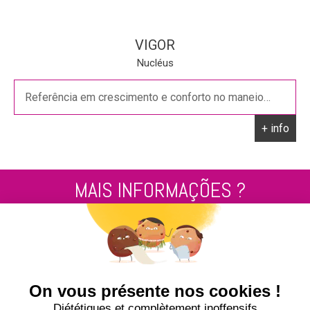
VIGOR
Nucléus
Referência em crescimento e conforto no maneio…
+ info
MAIS INFORMAÇÕES ?
Contacte-nos pelo
+33 2 99 14 64 81
ENVIE-NOS UMA MENSAGEM !
NUCLEUS - S.A.S.