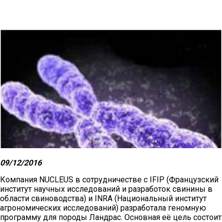
/ приплод
/ припл
Средний показатель
карьеры матерей 60-ти
17.6
16.3
хряков КБ
Таким образом, матери этих 60-ти хряков породы Крупная
Белая продемонстрировали поистине выдающиеся
результаты.
Из указанных 60-ти хряков, матери хряков родившихся в
2016 году и поступивших в ЦИО в 2016 году имеют еще
более высокую производительность:
Всего
Всег
09/12/2016
рожденных / приплод
живорожденных
Компания NUCLEUS в сотрудничестве с IFIP (Французский
институт научных исследований и разработок свинины в
Средний показатель
области свиноводства) и INRA (Национальный институт
карьеры матерей
агрономических исследований) разработала геномную
хряков КБ
18.53
17.47
программу для породы Ландрас. Основная её цель состоит
рожденных и