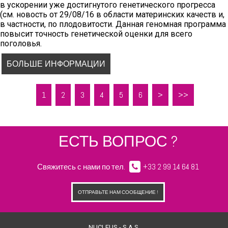
в ускорении уже достигнутого генетического прогресса
вошедших в ЦИО в
(см. новость от 29/08/16 в области материнских качеств и,
2016 году
в частности, по плодовитости. Данная геномная программа
Генетический прогресс: доказательство в цифрах!
повысит точность генетической оценки для всего
поголовья.
БОЛЬШЕ ИНФОРМАЦИИ
Во втором полугодии 2016 года первые хряки породы
Ландрас с определенными
1
2
3
4
5
6
>
>>
генотипами были постановлены на СИО. Также будут
определены генотипы всех ремонтных свинок,
отобранных для ремонта селекционных ферм породы
Ландрас.
ЕСТЬ ВОПРОС ?
Свяжитесь с нами по тел.
+33 2 99 14 64 81
ОТПРАВЬТЕ НАМ СООБЩЕНИЕ !
NUCLEUS - S.A.S.