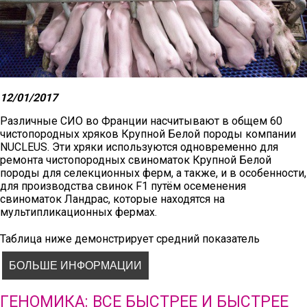
12/01/2017
Различные СИО во Франции насчитывают в общем 60
чистопородных хряков Крупной Белой породы компании
NUCLEUS. Эти хряки используются одновременно для
ремонта чистопородных свиноматок Крупной Белой
породы для селекционных ферм, а также, и в особенности,
для производства свинок F1 путём осеменения
свиноматок Ландрас, которые находятся на
мультипликационных фермах.
Таблица ниже демонстрирует средний показатель
карьеры матерей 60-ти хряков Крупной Белой породы,
которые находились на СИО во Франции на ноябрь 2016 г.
БОЛЬШЕ ИНФОРМАЦИИ
ГЕНОМИКА: ВСЕ БЫСТРЕЕ И БЫСТРЕЕ
Всего рожденных
Всего живоро