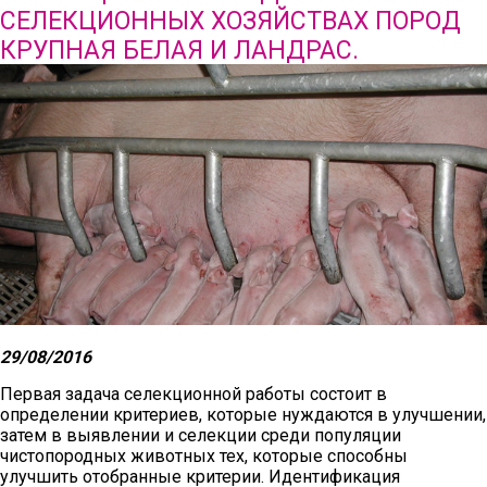
СЕЛЕКЦИОННЫХ ХОЗЯЙСТВАХ ПОРОД
- по однородности веса рожденных на приплод:
КРУПНАЯ БЕЛАЯ И ЛАНДРАС.
Кол-во
Стандар
Средний вес поросят
взвешенных
в весе 
при рождении
поросят
2015
50 487
1.379 кг
2014
51 671
1.372 кг
2013
47 467
1.379 кг
Данные цифры доказывают всю эффективность цели
селекции: улучшение плодовитости в течение периода не
29/08/2016
имело негативного влияния ни на вес поросят, ни на их
однородность.
Первая задача селекционной работы состоит в
определении критериев, которые нуждаются в улучшении,
затем в выявлении и селекции среди популяции
чистопородных животных тех, которые способны
улучшить отобранные критерии. Идентификация