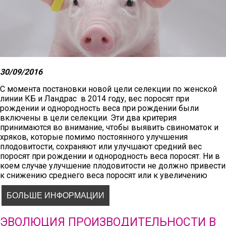
30/09/2016
С момента постановки новой цели селекции по женской
линии КБ и Ландрас в 2014 году, вес поросят при
рождении и однородность веса при рождении были
включены в цели селекции. Эти два критерия
принимаются во внимание, чтобы выявить свиноматок и
хряков, которые помимо постоянного улучшения
плодовитости, сохраняют или улучшают средний вес
поросят при рождении и однородность веса поросят. Ни в
коем случае улучшение плодовитости не должно привести
к снижению среднего веса поросят или к увеличению
неоднородности веса поросят.
Ниже представленная таблица демонстрирует эволюцию
БОЛЬШЕ ИНФОРМАЦИИ
породы Крупной Белой
ЭВОЛЮЦИЯ ПРОИЗВОДИТЕЛЬНОСТИ В
- по среднему весу поросят при рождении