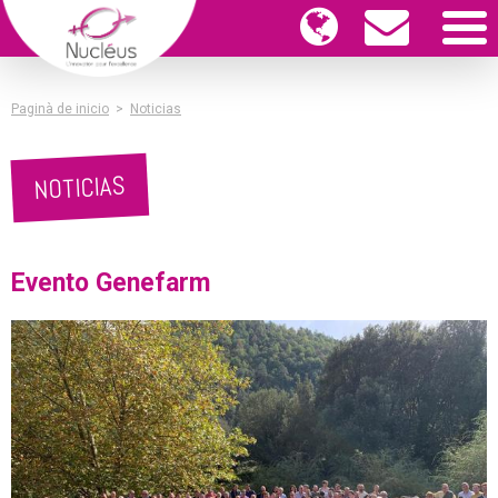
Paginà de inicio
>
Noticias
NOTICIAS
Evento Genefarm