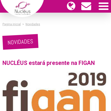
Pagina inicial
>
Novidades
NOVIDADES
NUCLÉUS estará presente na FIGAN