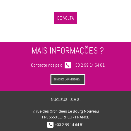
DE VOLTA
MAIS INFORMAÇÕES ?
Contacte-nos pelo
+33 2 99 14 64 81
ENVIE-NOS UMA MENSAGEM !
NUCLEUS - S.A.S.
7, rue des Orchidées Le Bourg Nouveau
FR35650
LE RHEU - FRANCE
+33 2 99 14 64 81