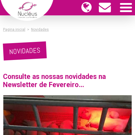
Pagina inicial
>
Novidades
NOVIDADES
Consulte as nossas novidades na
Newsletter de Fevereiro…