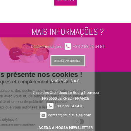
MAIS INFORMAÇÕES ?
Contacte-nos pelo
+33 2 99 14 64 81
ENVIE-NOS UMA MENSAGEM !
NUCLEUS - S.A.S.
7, rue des Orchidées Le Bourg Nouveau
FR35650
LE RHEU - FRANCE
+33 2 99 14 64 81
contact@nucleus-sa.com
ACEDA À NOSSA NEWSLETTER