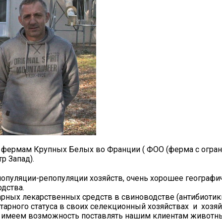
фермам Крупных Белых во Франции ( ФОО (ферма с ограни
р Запад).
опуляции-репопуляции хозяйств, очень хорошее географи
дства.
ных лекарственных средств в свиноводстве (антибиотики,
итарного статуса в своих селекционный хозяйствах и хоз
мы имеем возможность поставлять нашим клиентам животн