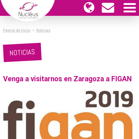
Paginà de inicio
>
Noticias
NOTICIAS
Venga a visitarnos en Zaragoza a FIGAN