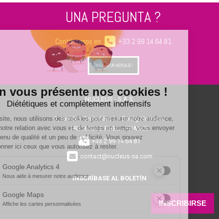
UNA PREGUNTA ?
Contáctanos en
+33 2 99 14 64 81
ENVÍANOS UN MENSAJE !
NUCLEUS - S.A.S.
7, rue des Orchidées Le Bourg Nouveau
FR35650
LE RHEU - FRANCE
+33 2 99 14 64 81
contact@nucleus-sa.com
INSCRÍBASE AL BOLETÍN
INSCRIBIRSE