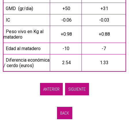
GMD (gr/dia)
+50
+31
IC
-0.06
-0.03
Peso vivo en Kg al
+0.98
+0.88
matadero
Edad al matadero
-10
-7
Diferencia económica
2.54
1.33
/ cerdo (euros)
ANTERIOR
SIGUIENTE
BACK