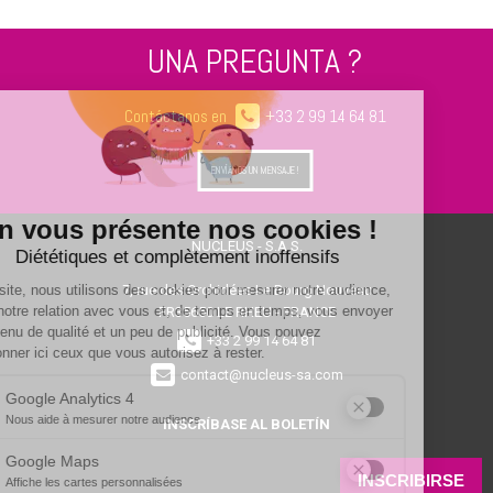
UNA PREGUNTA ?
Contáctanos en
+33 2 99 14 64 81
ENVÍANOS UN MENSAJE !
NUCLEUS - S.A.S.
7, rue des Orchidées Le Bourg Nouveau
FR35650
LE RHEU - FRANCE
+33 2 99 14 64 81
contact@nucleus-sa.com
INSCRÍBASE AL BOLETÍN
INSCRIBIRSE