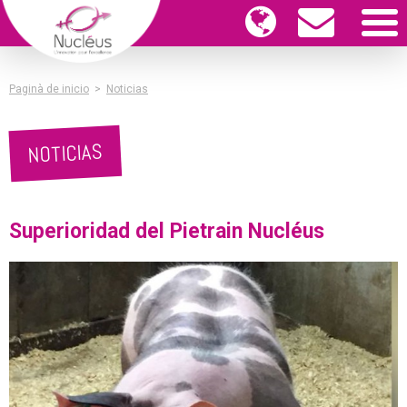
Paginà de inicio
>
Noticias
NOTICIAS
Superioridad del Pietrain Nucléus