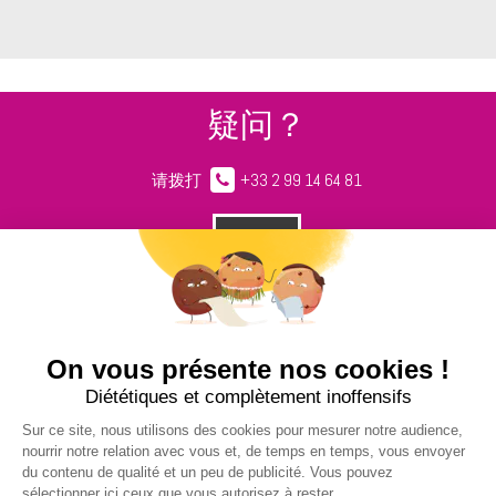
疑问？
请拨打
+33 2 99 14 64 81
请给我们留言
NUCLEUS - S.A.S.
7, rue des Orchidées Le Bourg Nouveau
FR35650
LE RHEU - FRANCE
+33 2 99 14 64 81
contact@nucleus-sa.com