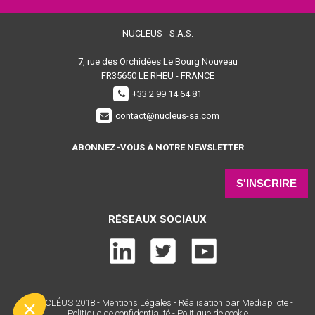
NUCLEUS - S.A.S.
7, rue des Orchidées Le Bourg Nouveau
FR35650
LE RHEU - FRANCE
+33 2 99 14 64 81
contact@nucleus-sa.com
ABONNEZ-VOUS À NOTRE NEWSLETTER
S'INSCRIRE
RÉSEAUX SOCIAUX
© NUCLÉUS 2018 -
Mentions Légales
-
Réalisation par Mediapilote
-
Politique de confidentialité -
Politique de cookie