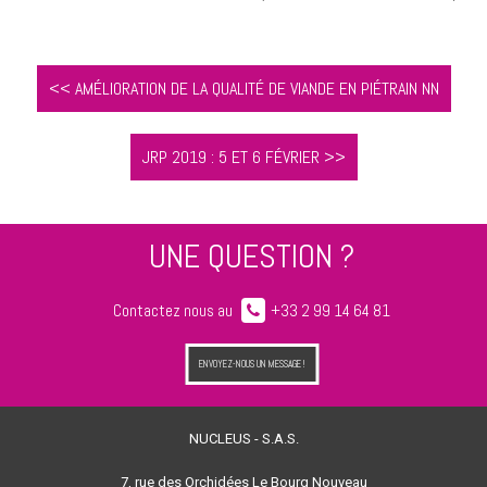
<< AMÉLIORATION DE LA QUALITÉ DE VIANDE EN PIÉTRAIN NN
JRP 2019 : 5 ET 6 FÉVRIER >>
UNE QUESTION ?
Contactez nous au
+33 2 99 14 64 81
ENVOYEZ-NOUS UN MESSAGE !
NUCLEUS - S.A.S.
7, rue des Orchidées Le Bourg Nouveau