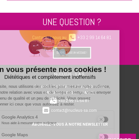
UNE QUESTION ?
Contactez nous au
+33 2 99 14 64 81
ENVOYEZ-NOUS UN MESSAGE !
NUCLEUS - S.A.S.
7, rue des Orchidées Le Bourg Nouveau
FR35650
LE RHEU - FRANCE
+33 2 99 14 64 81
contact@nucleus-sa.com
ABONNEZ-VOUS À NOTRE NEWSLETTER