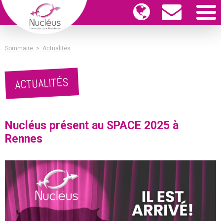
Sommaire
>
Actualités
ACTUALITÉS
Nucléus présent au SPACE 2025 à
Rennes