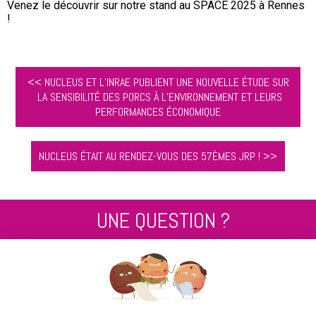
Venez le découvrir sur notre stand au SPACE 2025 à Rennes
!
<< NUCLEUS ET L’INRAE PUBLIENT UNE NOUVELLE ÉTUDE SUR
LA SENSIBILITÉ DES PORCS À L’ENVIRONNEMENT ET LEURS
PERFORMANCES ÉCONOMIQUE
NUCLEUS ÉTAIT AU RENDEZ-VOUS DES 57ÈMES JRP ! >>
UNE QUESTION ?
Contactez nous au
+33 2 99 14 64 81
ENVOYEZ-NOUS UN MESSAGE !