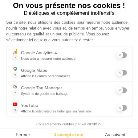
NUCLEUS - S.A.S.
7, rue des Orchidées Le Bourg Nouveau
FR35650
LE RHEU - FRANCE
+33 2 99 14 64 81
contact@nucleus-sa.com
ABONNEZ-VOUS À NOTRE NEWSLETTER
S'INSCRIRE
RÉSEAUX SOCIAUX
© NUCLÉUS 2018 -
Mentions Légales
-
Réalisation par Mediapilote
-
Politique de confidentialité -
Politique de cookie