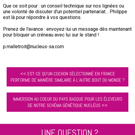
Que ce soit pour : un conseil technique sur nos lignées ou
une volonté de discuter d’un potentiel partenariat… Philippe
est là pour répondre à vos questions.
Prenez de l'avance : envoyez-lui un message dès maintenant
pour bloquer un créneau avec lui sur le stand !
p.malletroit@nucleus-sa.com
<< EST-CE QU’UN COCHON SÉLECTIONNÉ EN FRANCE
PERFORME DE MANIÈRE SIMILAIRE À L’AUTRE BOUT DU MONDE ?
IMMERSION AU COEUR DU PAYS BASQUE POUR LES ÉLEVEURS
DE NOTRE SCHÉMA GÉNÉTIQUE NUCLÉUS >>
UNE QUESTION ?