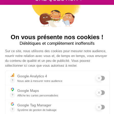
Contactez nous au
+33 2 99 14 64 81
ENVOYEZ-NOUS UN MESSAGE !
NUCLEUS - S.A.S.
7, rue des Orchidées Le Bourg Nouveau
FR35650
LE RHEU - FRANCE
+33 2 99 14 64 81
contact@nucleus-sa.com
ABONNEZ-VOUS À NOTRE NEWSLETTER
S'INSCRIRE
RÉSEAUX SOCIAUX