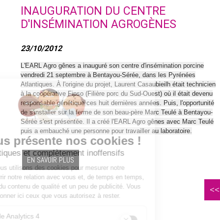
INAUGURATION DU CENTRE
D'INSÉMINATION AGROGÈNES
23/10/2012
L'EARL Agro gênes a inauguré son centre d'insémination porcine
vendredi 21 septembre à Bentayou-Sérée, dans les Pyrénées
Atlantiques. À l'origine du projet, Laurent Casaubieilh était technicien
à la coopérative Fipso (Filière porc du Sud-Ouest) où il était devenu
responsable génétique ces huit dernières années. Puis, l'opportunité
de s'installer sur la ferme de son beau-père Marc Teulé à Bentayou-
Sérée s'est présentée. Il a créé l'EARL Agro gênes avec Marc Teulé
puis a embauché une personne pour travailler au laboratoire.
EN SAVOIR PLUS
<<