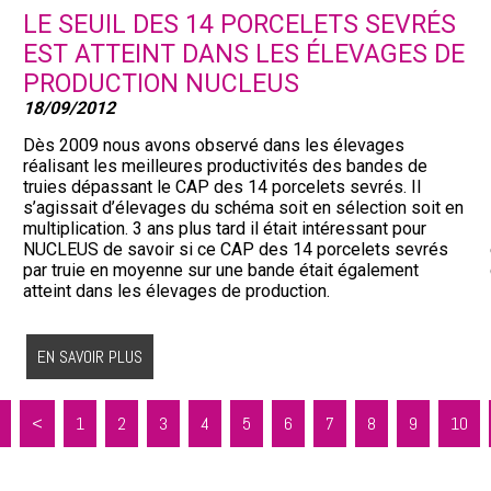
LE SEUIL DES 14 PORCELETS SEVRÉS
EST ATTEINT DANS LES ÉLEVAGES DE
PRODUCTION NUCLEUS
18/09/2012
Dès 2009 nous avons observé dans les élevages
réalisant les meilleures productivités des bandes de
truies dépassant le CAP des 14 porcelets sevrés. Il
s’agissait d’élevages du schéma soit en sélection soit en
multiplication. 3 ans plus tard il était intéressant pour
NUCLEUS de savoir si ce CAP des 14 porcelets sevrés
par truie en moyenne sur une bande était également
atteint dans les élevages de production.
EN SAVOIR PLUS
<
1
2
3
4
5
6
7
8
9
10