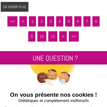
EN SAVOIR PLUS
<<
<
1
2
3
4
5
6
7
8
9
10
11
>
>>
UNE QUESTION ?
Contactez nous au
+33 2 99 14 64 81
ENVOYEZ-NOUS UN MESSAGE !
NUCLEUS - S.A.S.