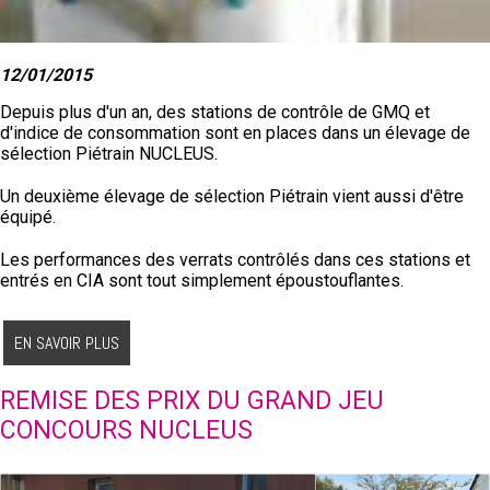
12/01/2015
Depuis plus d'un an, des stations de contrôle de GMQ et
d'indice de consommation sont en places dans un élevage de
sélection Piétrain NUCLEUS.
Un deuxième élevage de sélection Piétrain vient aussi d'être
équipé.
Les performances des verrats contrôlés dans ces stations et
entrés en CIA sont tout simplement époustouflantes.
En moyenne, l'âge à 100 kg des verrats est inférieur à 131 jours,
EN SAVOIR PLUS
soit 4 mois et 11 jours.
Leur indice de consommation durant la phase de contrôle
REMISE DES PRIX DU GRAND JEU
(phase d'engraissement) est inférieur à 2,25.
CONCOURS NUCLEUS
Le Piétrain NUCLEUS : croissance et IC !