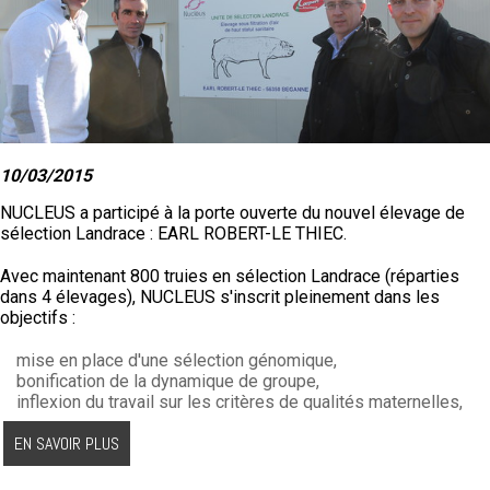
10/03/2015
NUCLEUS a participé à la porte ouverte du nouvel élevage de
sélection Landrace : EARL ROBERT-LE THIEC.
Avec maintenant 800 truies en sélection Landrace (réparties
dans 4 élevages), NUCLEUS s'inscrit pleinement dans les
objectifs :
mise en place d'une sélection génomique,
bonification de la dynamique de groupe,
inflexion du travail sur les critères de qualités maternelles,
protection de la tête de pyramide avec des bâtiments en
EN SAVOIR PLUS
surpression et sous air filtré,
inscription du travail dans l'objectif de démédication et de
production de porcs sans antibiotiques.