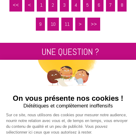
<<
<
1
2
3
4
5
6
7
8
9
10
11
>
>>
UNE QUESTION ?
Contactez nous au
+33 2 99 14 64 81
ENVOYEZ-NOUS UN MESSAGE !
NUCLEUS - S.A.S.
7, rue des Orchidées Le Bourg Nouveau
FR35650
LE RHEU - FRANCE
+33 2 99 14 64 81