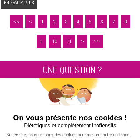
EN SAVOIR PLUS
<<
<
1
2
3
4
5
6
7
8
9
10
11
>
>>
UNE QUESTION ?
Contactez nous au
+33 2 99 14 64 81
ENVOYEZ-NOUS UN MESSAGE !
NUCLEUS - S.A.S.
7, rue des Orchidées Le Bourg Nouveau