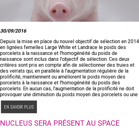
30/09/2016
Depuis la mise en place du nouvel objectif de sélection en 2014
en lignées femelles Large White et Landrace le poids des
porcelets à la naissance et l'homogénéité du poids de
naissance sont inclus dans l'objectif de sélection. Ces deux
critères sont pris en compte afin de sélectionner des truies et
des verrats qui, en parallèle à l'augmentation régulière de la
prolificité, maintiennent ou améliorent le poids moyen des
porcelets à la naissance et l'homogénéité du poids des
porcelets. En aucun cas, l'augmentation de la prolificité ne doit
provoquer une diminution du poids moyen des porcelets ou une
augmentation de l'hétérogénéité des poids des porcelets à la
naissance.
Le tableau ci-dessous montre l'évolution en Large White
EN SAVOIR PLUS
- du poids moyen des porcelets à la naissance
NUCLEUS SERA PRÉSENT AU SPACE
- de l'homogénéité des poids de naissance intra-portée :