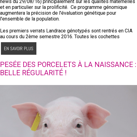
news du 29/08/16) principalement sur les qualités maternelles
et en particulier sur la prolificité. Ce programme génomique
augmentera la précision de l'évaluation génétique pour
l'ensemble de la population.
Les premiers verrats Landrace génotypés sont rentrés en CIA
au cours du 2ème semestre 2016. Toutes les cochettes
sélectionnées pour le renouvellement des élevages de
sélection Landrace vont également être génotypées.
EN SAVOIR PLUS
PESÉE DES PORCELETS À LA NAISSANCE :
BELLE RÉGULARITÉ !