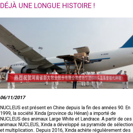
DÉJÀ UNE LONGUE HISTOIRE !
06/11/2017
Vous devez accepter les Cookies
'Youtube' pour utiliser cette
NUCLEUS est présent en Chine depuis la fin des années 90. En
fonctionnalité.
1999, la société Xinda (province du Hénan) a importé de
NUCLEUS des animaux Large White et Landrace. A partir de ces
animaux NUCLEUS, Xinda a développé sa pyramide de sélection
et multiplication.. Depuis 2016, Xinda achète régulièrement des
ACCEPTER